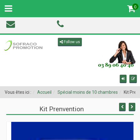
0
MENU
Toggle navigation
Follow us
Vous êtes ici :
Accueil
Spécial moins de 10 chambres
Kit Pren
Kit Prenvention