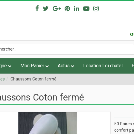
igne
Mon Panier
Actus
Location Loi chatel
res
Chaussons Coton fermé
ussons Coton fermé
50 Paires 
confort p