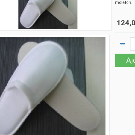
moleton.
124,0