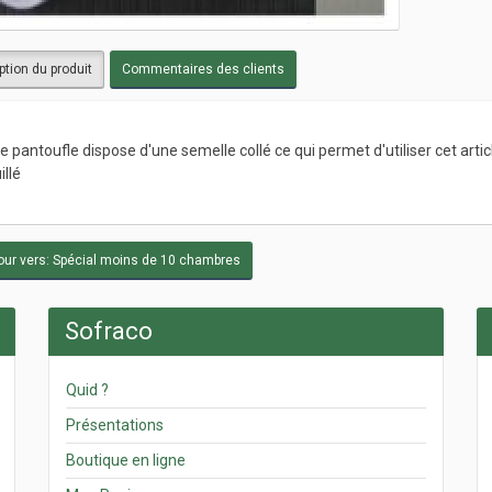
ption du produit
Commentaires des clients
e pantoufle dispose d'une semelle collé ce qui permet d'utiliser cet art
llé
ur vers: Spécial moins de 10 chambres
Sofraco
Quid ?
Présentations
Boutique en ligne