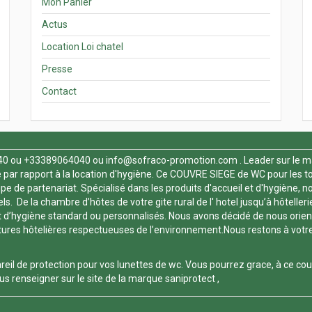
Mon Panier
Actus
Location Loi chatel
Presse
Contact
40
ou +33389064040 ou
info@sofraco-promotion.com
. Leader sur le m
par rapport à la location d'hygiène. Ce
COUVRE SIEGE de WC
pour les t
 de partenariat. Spécialisé dans les produits d'accueil et d'hygiène, nou
. De la chambre d’hôtes de votre gite rural de l' hotel jusqu’à hôtelleri
 d’hygiène standard ou personnalisés. Nous avons décidé de nous orienter
es hôtelières respectueuses de l’environnement.Nous restons à votre dis
reil de protection pour vos
lunettes de wc
. Vous pourrez grace, à ce
cou
s renseigner sur le site de la marque
saniprotect
,