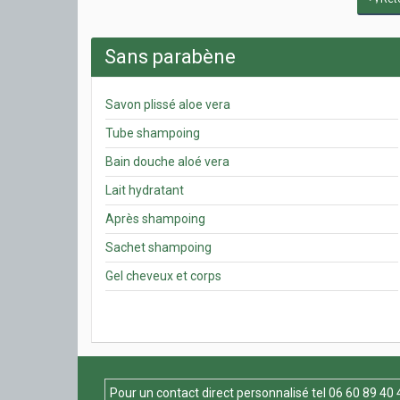
Sans parabène
Savon plissé aloe vera
Tube shampoing
Bain douche aloé vera
Lait hydratant
Après shampoing
Sachet shampoing
Gel cheveux et corps
Pour un contact direct personnalisé tel
06 60 89 40 