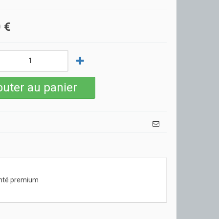
 €
enté premium