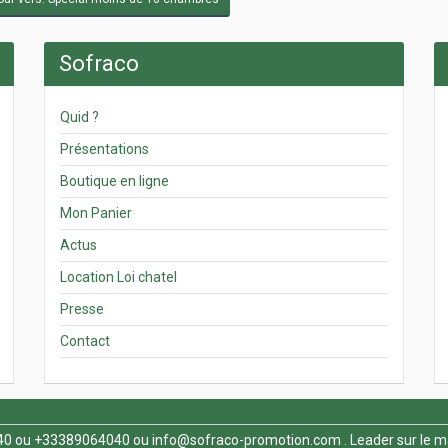
Sofraco
Quid ?
Présentations
Boutique en ligne
Mon Panier
Actus
Location Loi chatel
Presse
Contact
40
ou +33389064040 ou
info@sofraco-promotion.com
. Leader sur le m