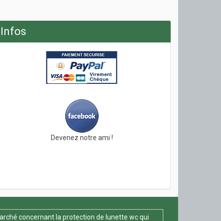
Infos
Devenez notre ami !
arché concernant la protection de lunette wc qui