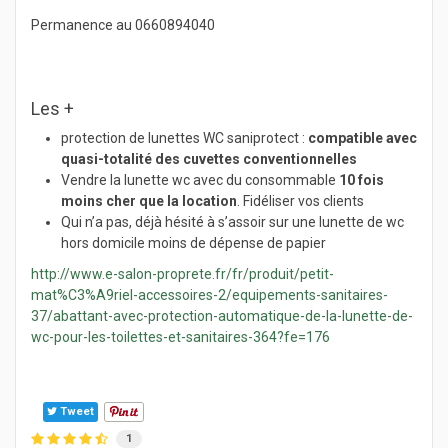
Permanence au 0660894040
Les +
protection de lunettes WC saniprotect :
compatible avec
quasi-totalité des cuvettes conventionnelles
Vendre la lunette wc avec du consommable
10 fois
moins cher que la location
. Fidéliser vos clients
Qui n’a pas, déjà hésité à s’assoir sur une lunette de wc
hors domicile moins de dépense de papier
http://www.e-salon-proprete.fr/fr/produit/petit-
mat%C3%A9riel-accessoires-2/equipements-sanitaires-
37/abattant-avec-protection-automatique-de-la-lunette-de-
wc-pour-les-toilettes-et-sanitaires-364?fe=176
Tweet
1