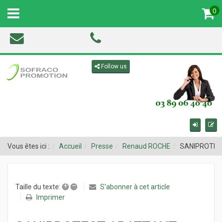
0
MENU
Toggle navigation
Follow us
Vous êtes ici :
Accueil
Presse
Renaud ROCHE
SANIPROTEC
+
–
S'abonner à cet article
Taille du texte:
Imprimer