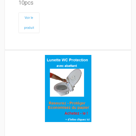
10pcs
Voir le
produit