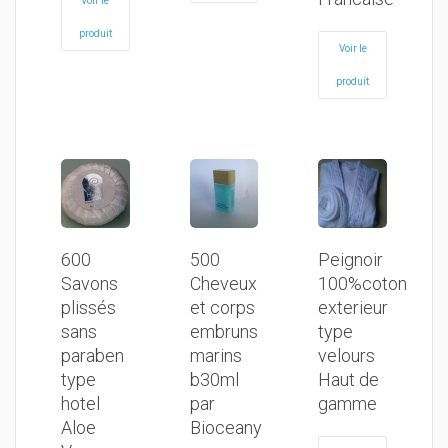
Voir le
produit
Voir le
produit
600
500
Peignoir
Savons
Cheveux
100%coton
plissés
et corps
exterieur
sans
embruns
type
paraben
marins
velours
type
b30ml
Haut de
hotel
par
gamme
Aloe
Bioceany