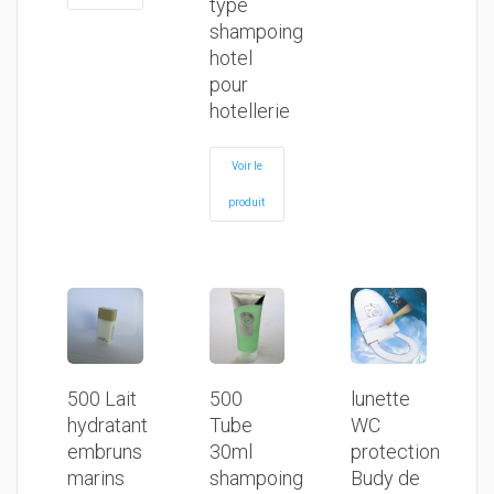
type
shampoing
hotel
pour
hotellerie
Voir le
produit
500 Lait
500
lunette
hydratant
Tube
WC
embruns
30ml
protection
marins
shampoing
Budy de