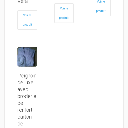
Vera
Voir le
Voir le
produit
Voir le
produit
produit
Peignoir
de luxe
avec
broderie
de
renfort
carton
de