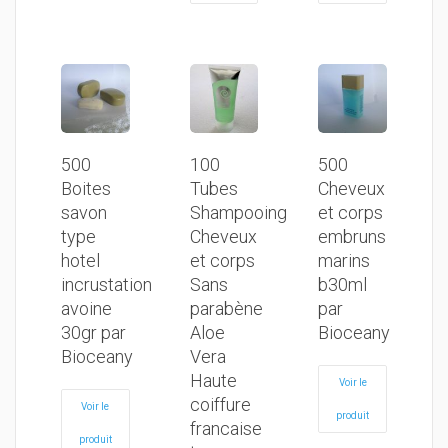
500
100
500
Boites
Tubes
Cheveux
savon
Shampooing
et corps
type
Cheveux
embruns
hotel
et corps
marins
incrustation
Sans
b30ml
avoine
parabène
par
30gr par
Aloe
Bioceany
Bioceany
Vera
Haute
Voir le
coiffure
Voir le
produit
francaise
produit