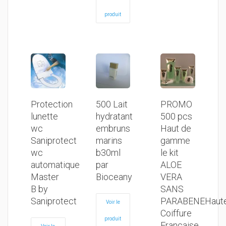
produit
Protection
500 Lait
PROMO
lunette
hydratant
500 pcs
wc
embruns
Haut de
Saniprotect
marins
gamme
wc
b30ml
le kit
automatique
par
ALOE
Master
Bioceany
VERA
B by
SANS
Saniprotect
PARABENEHaut
Voir le
Coiffure
produit
Francaise