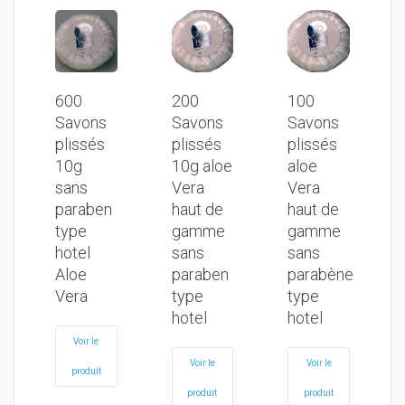
600
200
100
Savons
Savons
Savons
plissés
plissés
plissés
10g
10g aloe
aloe
sans
Vera
Vera
paraben
haut de
haut de
type
gamme
gamme
hotel
sans
sans
Aloe
paraben
parabène
Vera
type
type
hotel
hotel
Voir le
Voir le
Voir le
produit
produit
produit