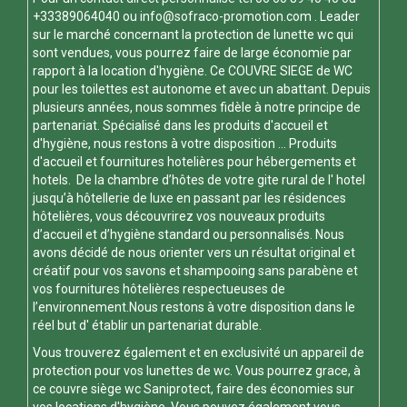
+33389064040 ou
info@sofraco-promotion.com
. Leader
sur le marché concernant la protection de lunette wc qui
sont vendues, vous pourrez faire de large économie par
rapport à la location d'hygiène. Ce
COUVRE SIEGE de WC
pour les toilettes est autonome et avec un abattant. Depuis
plusieurs années, nous sommes fidèle à notre principe de
partenariat. Spécialisé dans les produits d'accueil et
d'hygiène, nous restons à votre disposition ... Produits
d'accueil et fournitures hotelières pour hébergements et
hotels. De la chambre d’hôtes de votre gite rural de l' hotel
jusqu’à hôtellerie de luxe en passant par les résidences
hôtelières, vous découvrirez vos nouveaux produits
d’accueil et d’hygiène standard ou personnalisés. Nous
avons décidé de nous orienter vers un résultat original et
créatif pour vos savons et shampooing sans parabène et
vos fournitures hôtelières respectueuses de
l’environnement.Nous restons à votre disposition dans le
réel but d' établir un partenariat durable.
Vous trouverez également et en exclusivité un appareil de
protection pour vos
lunettes de wc
. Vous pourrez grace, à
ce
couvre siège wc
Saniprotect, faire des économies sur
vos locations d'hygiène. Vous pouvez également vous