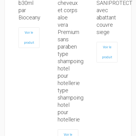
b30ml
cheveux
SANIPROTECT
par
et corps
avec
Bioceany
aloe
abattant
vera
couvre
Premium
siege
Voir le
sans
produit
paraben
Voir le
type
produit
shampoing
hotel
pour
hotellerie
type
shampoing
hotel
pour
hotellerie
Voir le