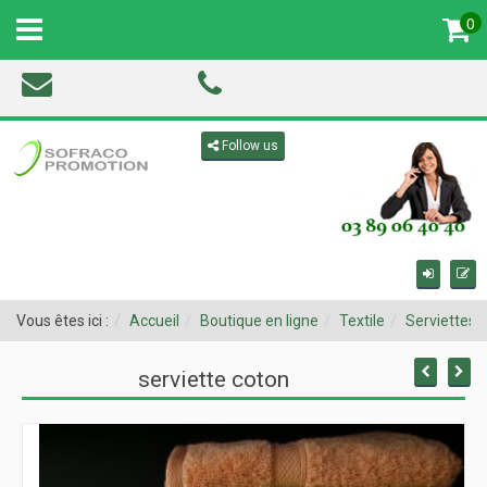
0
MENU
Toggle navigation
Follow us
Vous êtes ici :
Accueil
Boutique en ligne
Textile
Serviettes
serviette coton