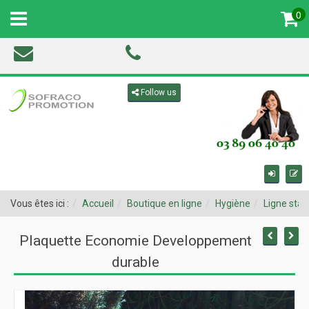
0
MENU
Toggle navigation
Follow us
Vous êtes ici :
Accueil
Boutique en ligne
Hygiène
Ligne sta
Plaquette Economie Developpement
durable