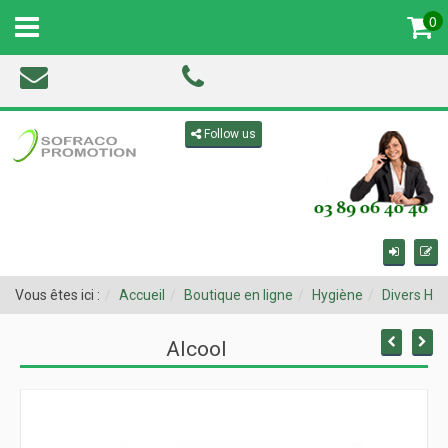
0
MENU
Toggle navigation
Follow us
Vous êtes ici :
Accueil
Boutique en ligne
Hygiène
Divers Hy
Alcool