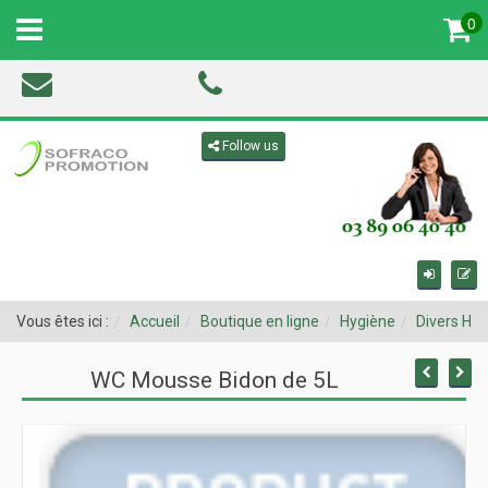
0
MENU
Toggle navigation
Follow us
Vous êtes ici :
Accueil
Boutique en ligne
Hygiène
Divers Hy
WC Mousse Bidon de 5L