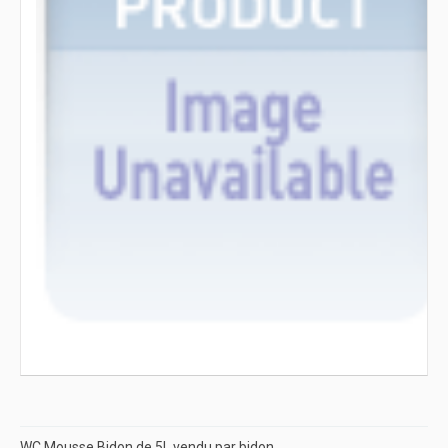
WC Mousse Bidon de 5L vendu par bidon