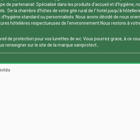
 de partenariat. Spécialisé dans les produits d'accueil et d'hygiène, nou
. De la chambre d’hôtes de votre gite rural de l' hotel jusqu’à hôtelleri
 d’hygiène standard ou personnalisés. Nous avons décidé de nous orienter
es hôtelières respectueuses de l’environnement.Nous restons à votre dis
reil de protection pour vos
lunettes de wc
. Vous pourrez grace, à ce
cou
s renseigner sur le site de la marque
saniprotect
,
ivités