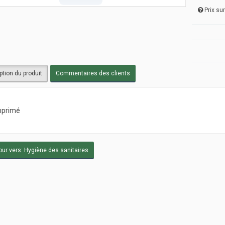
Prix s
ption du produit
Commentaires des clients
primé
ur vers: Hygiène des sanitaires