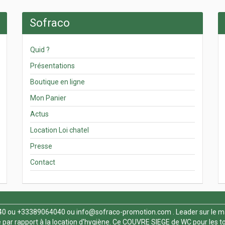
Sofraco
Quid ?
Présentations
Boutique en ligne
Mon Panier
Actus
Location Loi chatel
Presse
Contact
40
ou +33389064040 ou
info@sofraco-promotion.com
. Leader sur le m
par rapport à la location d'hygiène. Ce
COUVRE SIEGE de WC
pour les t