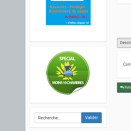
Descri
Com
Reto
Valider