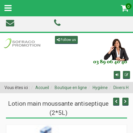
0
MENU
Toggle navigation
Follow us
Vous êtes ici :
Accueil
Boutique en ligne
Hygiène
Divers Hy
Lotion main moussante antiseptique
(2*5L)