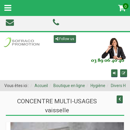
0
MENU
Toggle navigation
Follow us
Vous êtes ici :
Accueil
Boutique en ligne
Hygiène
Divers Hy
CONCENTRE MULTI-USAGES
vaisselle