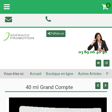
0
MENU
Toggle navigation
Follow us
Vous êtes ici :
Accueil
Boutique en ligne
Autres Articles
Pro
40 ml Grand Compte