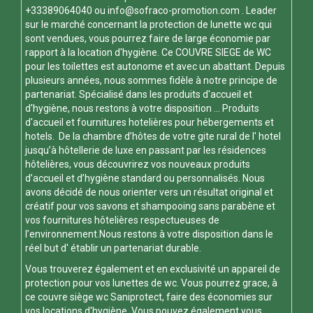
+33389064040 ou
info@sofraco-promotion.com
. Leader
sur le marché concernant la protection de lunette wc qui
sont vendues, vous pourrez faire de large économie par
rapport à la location d'hygiène. Ce
COUVRE SIEGE de WC
pour les toilettes est autonome et avec un abattant. Depuis
plusieurs années, nous sommes fidèle à notre principe de
partenariat. Spécialisé dans les produits d'accueil et
d'hygiène, nous restons à votre disposition ... Produits
d'accueil et fournitures hotelières pour hébergements et
hotels. De la chambre d’hôtes de votre gite rural de l' hotel
jusqu’à hôtellerie de luxe en passant par les résidences
hôtelières, vous découvrirez vos nouveaux produits
d’accueil et d’hygiène standard ou personnalisés. Nous
avons décidé de nous orienter vers un résultat original et
créatif pour vos savons et shampooing sans parabène et
vos fournitures hôtelières respectueuses de
l’environnement.Nous restons à votre disposition dans le
réel but d' établir un partenariat durable.
Vous trouverez également et en exclusivité un appareil de
protection pour vos
lunettes de wc
. Vous pourrez grace, à
ce
couvre siège wc
Saniprotect, faire des économies sur
vos locations d'hygiène. Vous pouvez également vous