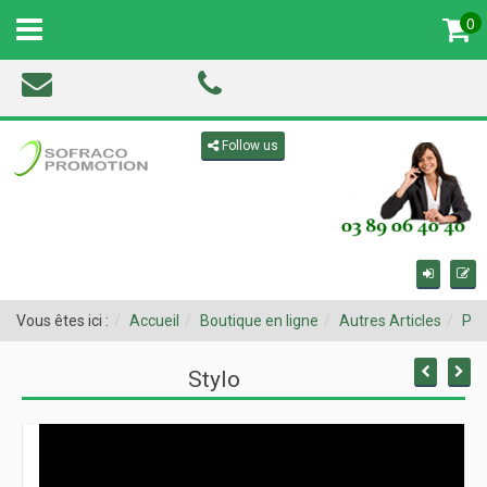
0
MENU
Toggle navigation
Follow us
Vous êtes ici :
Accueil
Boutique en ligne
Autres Articles
Pro
Stylo