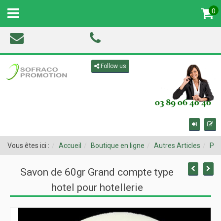
0
MENU
Toggle navigation
Follow us
Vous êtes ici :
Accueil
Boutique en ligne
Autres Articles
Pro
Savon de 60gr Grand compte type
hotel pour hotellerie