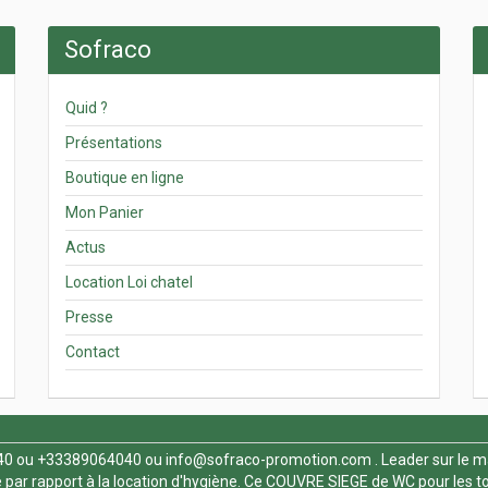
Sofraco
Quid ?
Présentations
Boutique en ligne
Mon Panier
Actus
Location Loi chatel
Presse
Contact
40
ou +33389064040 ou
info@sofraco-promotion.com
. Leader sur le m
par rapport à la location d'hygiène. Ce
COUVRE SIEGE de WC
pour les t