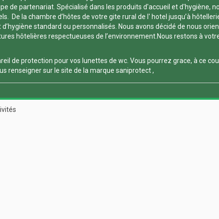
 de partenariat. Spécialisé dans les produits d'accueil et d'hygiène, nou
. De la chambre d’hôtes de votre gite rural de l' hotel jusqu’à hôtelleri
 d’hygiène standard ou personnalisés. Nous avons décidé de nous orienter
es hôtelières respectueuses de l’environnement.Nous restons à votre dis
reil de protection pour vos
lunettes de wc
. Vous pourrez grace, à ce
cou
s renseigner sur le site de la marque
saniprotect
,
ivités