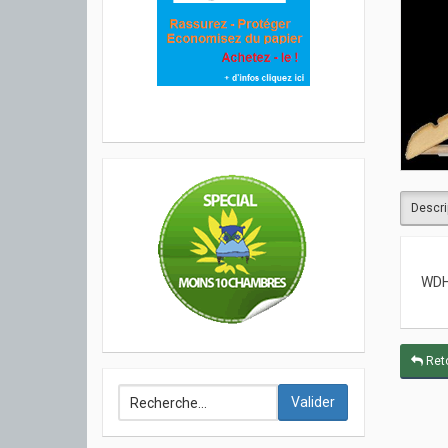
Descri
WDH
Reto
Valider