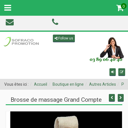
0
MENU
Toggle navigation
Follow us
Vous êtes ici :
Accueil
Boutique en ligne
Autres Articles
Pro
Brosse de massage Grand Compte