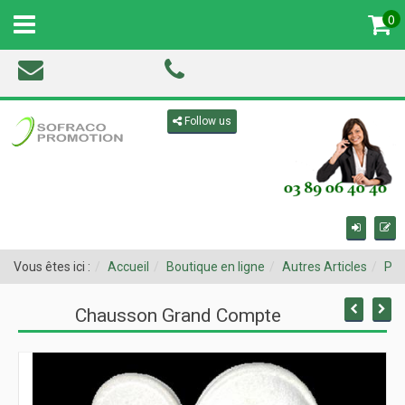
0
MENU
Toggle navigation
Follow us
Vous êtes ici :
Accueil
Boutique en ligne
Autres Articles
Pro
Chausson Grand Compte