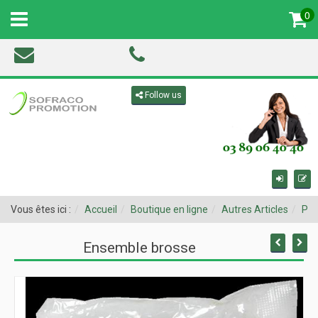
0
MENU
Toggle navigation
Follow us
Vous êtes ici :
Accueil
Boutique en ligne
Autres Articles
Pro
Ensemble brosse