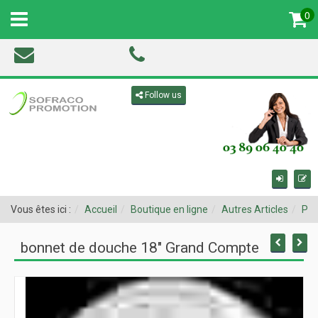
0
MENU
Toggle navigation
Follow us
Vous êtes ici :
Accueil
Boutique en ligne
Autres Articles
Pro
bonnet de douche 18" Grand Compte