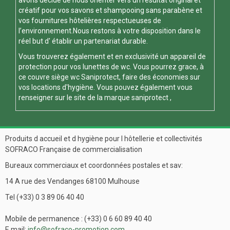
avons décidé de nous orienter vers un résultat original et
créatif pour vos savons et shampooing sans parabène et
vos fournitures hôtelières respectueuses de
l’environnement.Nous restons à votre disposition dans le
réel but d' établir un partenariat durable.
Vous trouverez également et en exclusivité un appareil de
protection pour vos
lunettes de wc
. Vous pourrez grace, à
ce
couvre siège wc
Saniprotect, faire des économies sur
vos locations d'hygiène. Vous pouvez également vous
renseigner sur le site de la marque
saniprotect
,
Produits d accueil et d hygiène pour l hôtellerie et collectivités
SOFRACO Française de commercialisation
Bureaux commerciaux et coordonnées postales et sav:
14 A rue des Vendanges 68100 Mulhouse
Tel (+33) 0 3 89 06 40 40
Mobile de permanence : (+33) 0 6 60 89 40 40
E mail:
info@sofraco-promotion.com