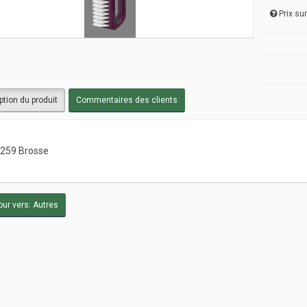
Prix s
ption du produit
Commentaires des clients
259 Brosse
ur vers: Autres