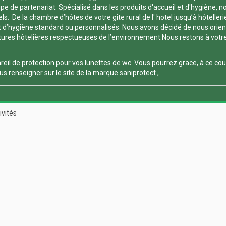
 de partenariat. Spécialisé dans les produits d'accueil et d'hygiène, nou
. De la chambre d’hôtes de votre gite rural de l' hotel jusqu’à hôtelleri
 d’hygiène standard ou personnalisés. Nous avons décidé de nous orienter
es hôtelières respectueuses de l’environnement.Nous restons à votre dis
reil de protection pour vos
lunettes de wc
. Vous pourrez grace, à ce
cou
s renseigner sur le site de la marque
saniprotect
,
ivités