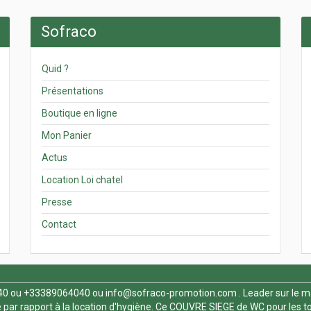
Sofraco
Quid ?
Présentations
Boutique en ligne
Mon Panier
Actus
Location Loi chatel
Presse
Contact
40
ou +33389064040 ou
info@sofraco-promotion.com
. Leader sur le m
par rapport à la location d'hygiène. Ce
COUVRE SIEGE de WC
pour les t