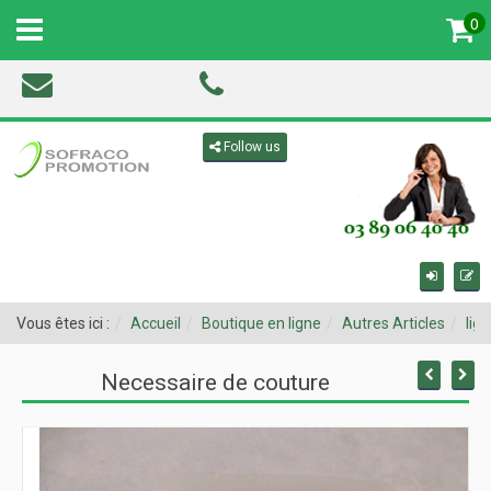
0
MENU
Toggle navigation
Follow us
Vous êtes ici :
Accueil
Boutique en ligne
Autres Articles
lig
Necessaire de couture